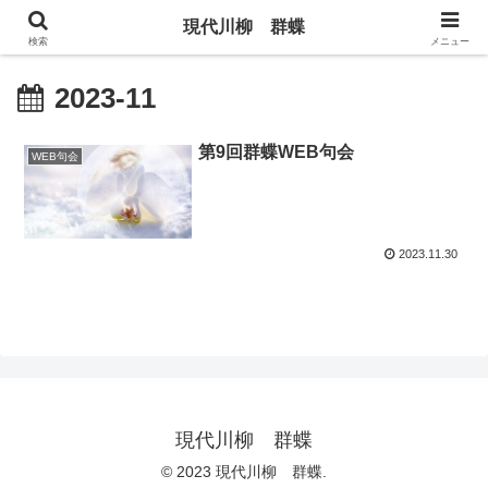
現代川柳 群蝶
検索
メニュー
2023-11
第9回群蝶WEB句会
WEB句会
2023.11.30
現代川柳 群蝶
© 2023 現代川柳 群蝶.