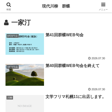
現代川柳 群蝶
検索
メニュー
一家汀
第41回群蝶WEB句会
WEB句会
2026.07.30
第40回群蝶WEB句会を終えて
WEB句会
2026.07.30
文学フリマ札幌11に出店します。
川柳