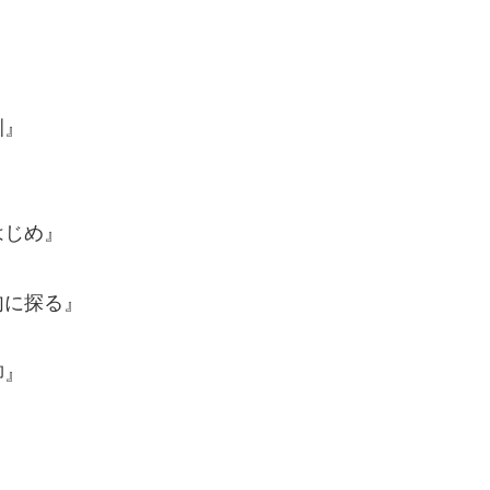
訓』
じめ』
に探る』
柳』