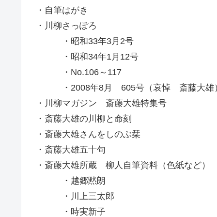
・自筆はがき
・川柳さっぽろ
・昭和33年3月2号
・昭和34年1月12号
・No.106～117
・2008年8月 605号（哀悼 斎藤大雄
・川柳マガジン 斎藤大雄特集号
・斎藤大雄の川柳と命刻
・斎藤大雄さんをしのぶ栞
・斎藤大雄五十句
・斎藤大雄所蔵 柳人自筆資料（色紙など）
・越郷黙朗
・川上三太郎
・時実新子