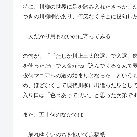
特に、川柳の世界に足を踏み入れたきっかけ
つきの川柳欄があり、何気なくそこに投句し
人だかり用もないのに寄ってみる
の句が、「『たしか川上三太郎選』で入選、肉
を使っただけで大金が転げ込んでくるなんて
投句マニアへの道の始まりとなった」という
め、ほどなくして現代川柳に出逢った身とし
入り口は「色々あって良い」と思った次第で
また、五十句のなかでは
崩れゆくいのちを抱いて原稿紙