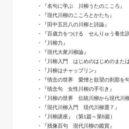
・『名句に学ぶ 川柳うたのこころ』
・『現代川柳のこころとかたち』
・『田中五呂八の川柳と詩論』
・『百歳力をつける せんりゅう養生
・『川柳力』
・『現代大衆川柳論』
・『川柳入門 はじめのはじめのまたは
・『川柳はチャップリン』
・『情念の世界 愛憎と欲望の刹那を句
・『情念句 女性川柳の手引き』
・『川柳の世界 伝統川柳から現代川
・『現代川柳入門 現代川柳選７』
・『川柳講座』（第1篇～第5篇）
・『残像百句 現代川柳の鑑賞』