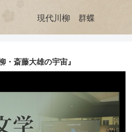
現代川柳 群蝶
柳・斎藤大雄の宇宙』