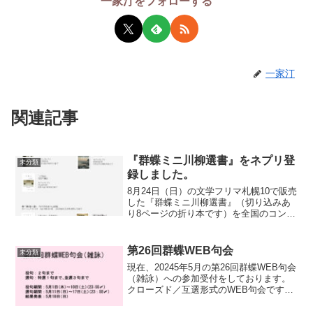
一家汀をフォローする
一家汀
関連記事
『群蝶ミニ川柳選書』をネプリ登
未分類
録しました。
8月24日（日）の文学フリマ札幌10で販売
した『群蝶ミニ川柳選書』（切り込みあ
り8ページの折り本です）を全国のコンビ
ニ（セブンイレブン、ローソン、ファミ
リーマート）で印刷出来るよう、ネット
プリント登録しました。詳細は下記の通
第26回群蝶WEB句会
未分類
りです。ネプリ『...
現在、20245年5月の第26回群蝶WEB句会
（雑詠）への参加受付をしております。
クローズド／互選形式のWEB句会です。
投句は二句まで、選句は特選一句、並選
三句まで。選評、総評をつけることも出