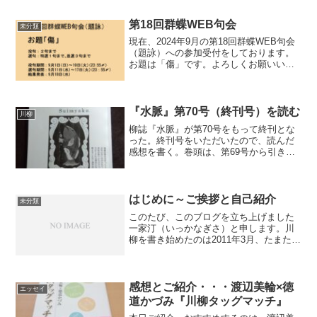
来、結果発表後は「談話室」で投句され
た作品や句会...
第18回群蝶WEB句会
未分類
現在、2024年9月の第18回群蝶WEB句会
（題詠）への参加受付をしております。
お題は「傷」です。よろしくお願いいた
します。クローズド／互選形式のWEB句
会です。投句は二句まで、選句は特選一
句、並選三句まで。選評、総評をつける
ことも出来、結...
『水脈』第70号（終刊号）を読む
川柳
柳誌『水脈』が第70号をもって終刊とな
った。終刊号をいただいたので、読んだ
感想を書く。巻頭は、第69号から引き続
いて（といっても私は第69号は読んでい
ないのだが）、「水脈終刊にあたって
――70号を振り返る②」と題し、第31号
からの歴史が綴ら...
はじめに～ご挨拶と自己紹介
未分類
このたび、このブログを立ち上げました
一家汀（いっかなぎさ）と申します。川
柳を書き始めたのは2011年3月、たまたま
手に取った雑誌で、川柳投稿サイトに投
句しておこづかい稼ぎをしている、とい
う女性の記事を読んだからでした。経済
的に余裕がなかった...
感想とご紹介・・・渡辺美輪×徳
エッセイ
道かづみ『川柳タッグマッチ』